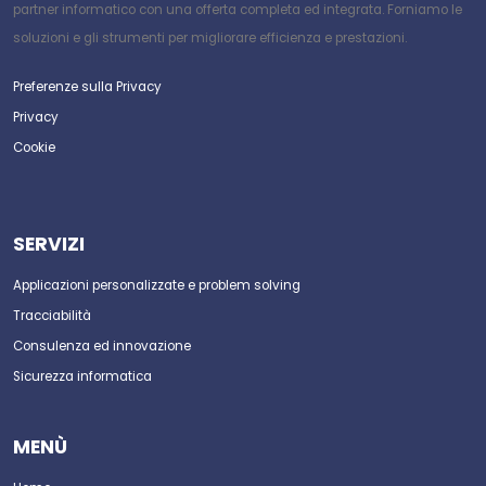
partner informatico con una offerta completa ed integrata. Forniamo le
soluzioni e gli strumenti per migliorare efficienza e prestazioni.
Preferenze sulla Privacy
Privacy
Cookie
SERVIZI
Applicazioni personalizzate e problem solving
Tracciabilità
Consulenza ed innovazione
Sicurezza informatica
MENÙ