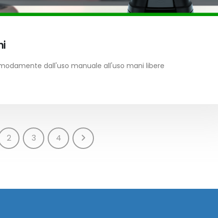
ni
omodamente dall'uso manuale all'uso mani libere
2
3
4