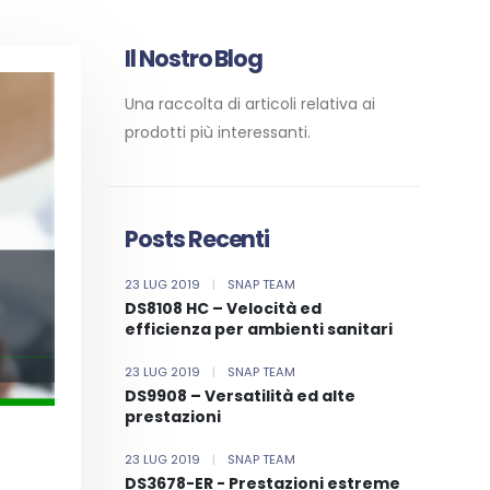
Il Nostro Blog
Una raccolta di articoli relativa ai
prodotti più interessanti.
Posts Recenti
23 LUG 2019
|
SNAP TEAM
DS8108 HC – Velocità ed
efficienza per ambienti sanitari
23 LUG 2019
|
SNAP TEAM
DS9908 – Versatilità ed alte
prestazioni
23 LUG 2019
|
SNAP TEAM
DS3678-ER - Prestazioni estreme