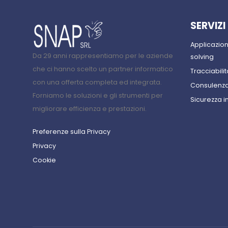
SERVIZI
Applicazio
Da 29 anni rappresentiamo per le aziende
solving
che ci hanno scelto un partner informatico
Tracciabilit
con una offerta completa ed integrata.
Consulenza
Forniamo le soluzioni e gli strumenti per
Sicurezza i
migliorare efficienza e prestazioni.
Preferenze sulla Privacy
Privacy
Cookie